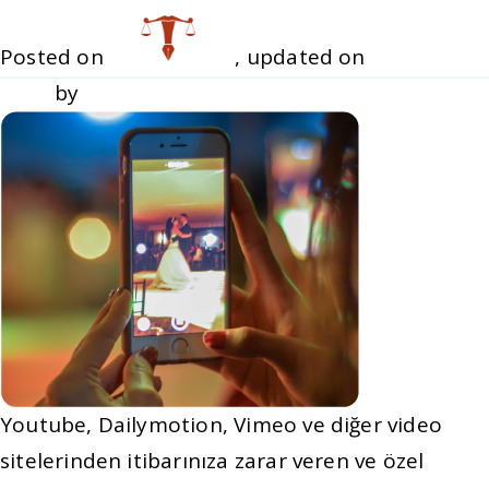
VIDEO KALDIRMA
Toggle navigation
Posted on
July 14, 2021
, updated on
October 7,
2021
by
admin1
Youtube, Dailymotion, Vimeo ve diğer video
sitelerinden itibarınıza zarar veren ve özel