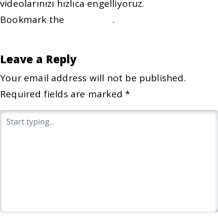
videolarınızı hızlıca engelliyoruz.
Bookmark the
permalink
.
POST
Görsel Kaldırma
→
NAVIGATION
Leave a Reply
Your email address will not be published.
Required fields are marked
*